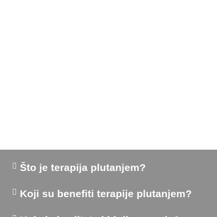
← Početna
Često postavljana pitanja
Što je terapija plutanjem?
Koji su benefiti terapije plutanjem?